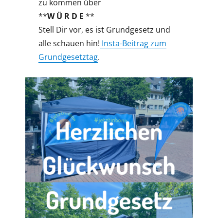
zu kommen über
**
W Ü R D E
**
Stell Dir vor, es ist Grundgesetz und
alle schauen hin!
Insta-Beitrag zum
Grundgesetztag
.