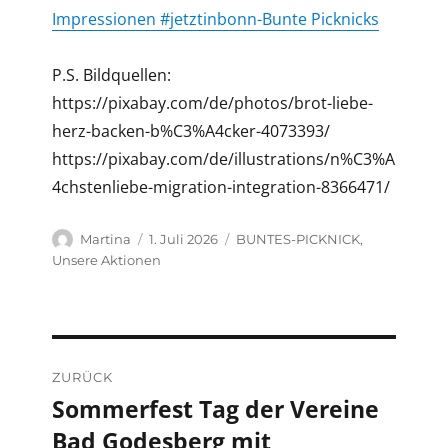
Impressionen #jetztinbonn-Bunte Picknicks
P.S. Bildquellen:
https://pixabay.com/de/photos/brot-liebe-
herz-backen-b%C3%A4cker-4073393/
https://pixabay.com/de/illustrations/n%C3%A
4chstenliebe-migration-integration-8366471/
Autor
Veröffentlicht
Kategorien
Martina
1. Juli 2026
BUNTES-PICKNICK
,
am
Unsere Aktionen
Beitragsnavigation
ZURÜCK
Sommerfest Tag der Vereine
Vorheriger
Bad Godesberg mit
Beitrag: