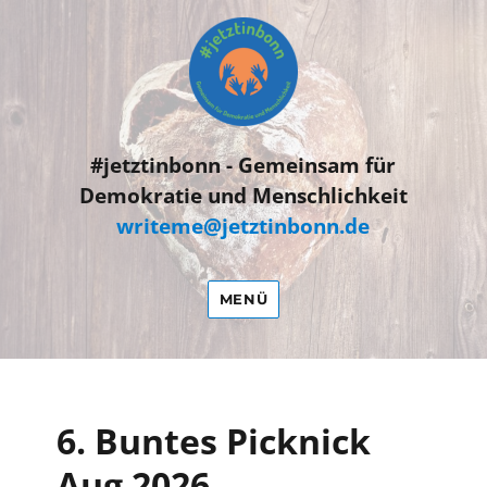
#jetztinbonn
#jetztinbonn - Gemeinsam für
Demokratie und Menschlichkeit
writeme@jetztinbonn.de
MENÜ
6. Buntes Picknick
Aug 2026