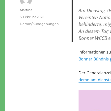
Am Dienstag, 04
Autor
Martina
Vereinten Natio
Veröffentlicht
3. Februar 2025
am
behinderte, mig
Kategorien
Demos/Kundgebungen
An diesem Tag 
Bonner WCCB erw
Informationen zur
Bonner Bündnis g
Der Generalanzei
demo-am-diensta