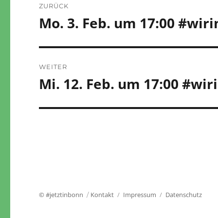
ZURÜCK
Mo. 3. Feb. um 17:00 #wir
Vorheriger
Beitrag:
WEITER
Mi. 12. Feb. um 17:00 #wi
Nächster
Beitrag:
© #jetztinbonn
Kontakt
Impressum
Datenschutz