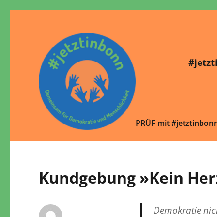
#jetz
PRÜF mit #jetztinbon
Gemeinsam für Demokratie und Menschlichkeit. writeme@jet
#jetztinbonn
Kundgebung »Kein Herz
Demokratie nic