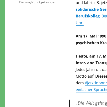
am
Kategorien
und fahrt z.B. jet
Demos/Kundgebungen
solidarische Ges
Berufskolleg
, Be
Uhr.
Am 17. Mai 1990
psychischen Kra
Heute, am 17. Ma
Inter- and Tran
Jedes Jahr ruft 
Motto auf.
Diese
dem
#jetztinbon
einfacher Sprach
„Die Welt geht 