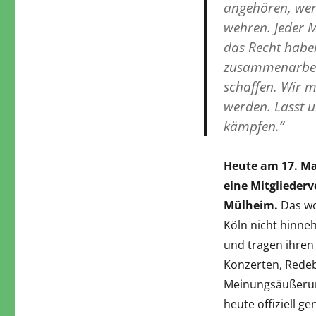
angehören, wer
wehren. Jeder M
das Recht haben
zusammenarbeit
schaffen. Wir m
werden. Lasst u
kämpfen.“
Heute am 17. Mai
eine Mitglieder
Mülheim.
Das wo
Köln nicht hinne
und tragen ihren 
Konzerten, Redeb
Meinungsäußerung
heute offiziell 