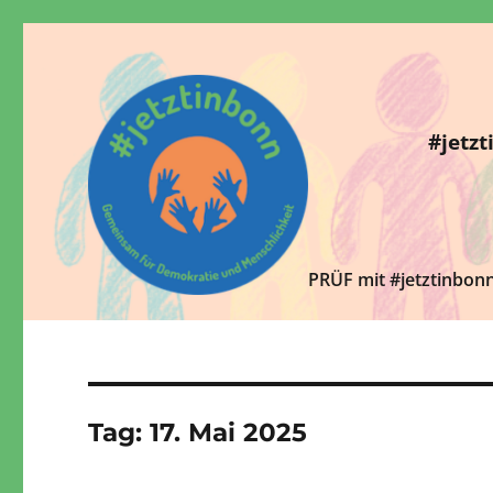
#jetz
PRÜF mit #jetztinbon
Gemeinsam für Demokratie und Menschlichkeit. writeme@jet
#jetztinbonn
Tag:
17. Mai 2025