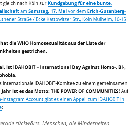
zt gleich nach Köln zur
Kundgebung für eine bunte,
ellschaft
am
Samstag, 17. Mai
vor dem
Erich-Gutenberg-
uthener Straße / Ecke Kattowitzer Str., Köln Mülheim, 10-15
 hat die WHO Homosexualität aus der Liste der
nkheiten gestrichen.
i, ist IDAHOBIT – International Day Against Homo-, Bi-,
sphobia
.
das internationale IDAHOBIT-Komitee zu einem gemeinsamen
s Jahr ist es das Motto: THE POWER OF COMMUNITIES!
Au
n-Instagram Account gibt es einen Appell zum IDAHOBIT in
e
:
gerade rückwärts. Menschen, die Minderheiten