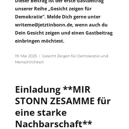
Dieser Beitrag ist der erste Gastbeitrag
unserer Reihe „Gesicht zeigen für
Demokratie“. Melde Dich gerne unter
writeme@jetztinbonn.de, wenn auch du
Dein Gesicht zeigen und einen Gastbeitrag
einbringen möchtest.
Veröffentlicht
Kategorien
19. Mai 2025
Gesicht Zeigen für Demokratie und
am
Menschlichkeit
Einladung **MIR
STONN ZESAMME für
eine starke
Nachbarschaft**