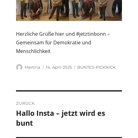
Herzliche Grüße hier und #jetztinbonn –
Gemeinsam für Demokratie und
Menschlichkeit
Autor
Veröffentlicht
Kategorien
Martina
14. April 2025
BUNTES-PICKNICK
am
Beitragsnavigation
ZURÜCK
Hallo Insta – jetzt wird es
Vorheriger
bunt
Beitrag: