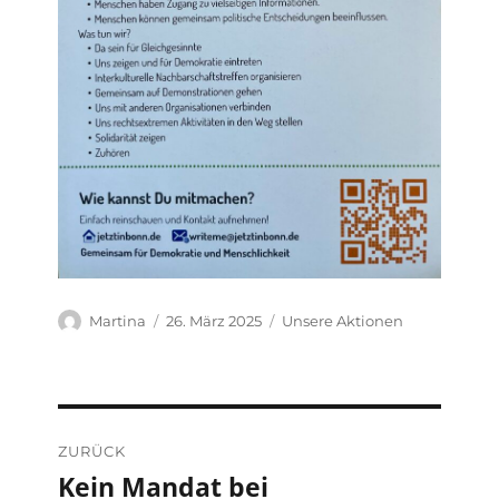
Autor
Veröffentlicht
Kategorien
Martina
26. März 2025
Unsere Aktionen
am
Beitragsnavigation
ZURÜCK
Kein Mandat bei
Vorheriger