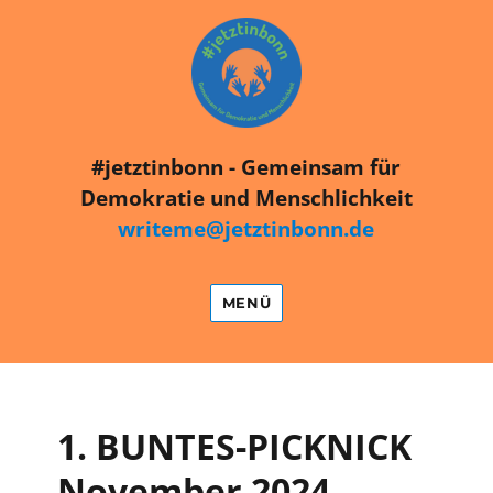
#jetztinbonn
#jetztinbonn - Gemeinsam für
Demokratie und Menschlichkeit
writeme@jetztinbonn.de
MENÜ
1. BUNTES-PICKNICK
November 2024