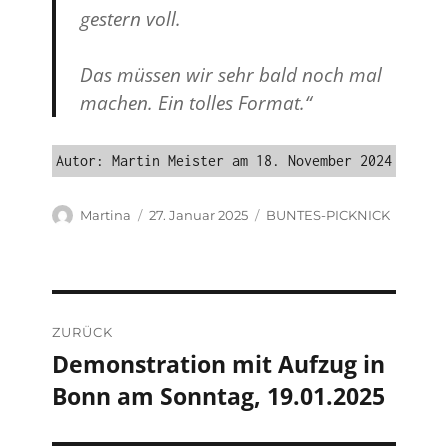
gestern voll.
Das müssen wir sehr bald noch mal
machen. Ein tolles Format.“
Autor: Martin Meister am 18. November 2024
Autor
Veröffentlicht
Kategorien
Martina
27. Januar 2025
BUNTES-PICKNICK
am
Beitragsnavigation
ZURÜCK
Demonstration mit Aufzug in
Vorheriger
Bonn am Sonntag, 19.01.2025
Beitrag: