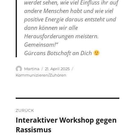
werdet sehen, wie viel Einfluss ihr auf
andere Menschen habt und wie viel
positive Energie daraus entsteht und
dann können wir alle
Herausforderungen meistern.
Gemeinsam!“
Gürcans Botschaft an Dich
Autor
Veröffentlicht
Kategorien
Martina
21. April 2025
am
Kommunizieren/Zuhören
Beitragsnavigation
ZURÜCK
Interaktiver Workshop gegen
Vorheriger
Rassismus
Beitrag: