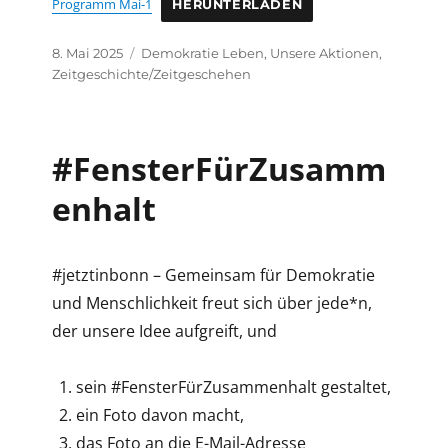
Programm Mai-1
HERUNTERLADEN
Veröffentlicht
Kategorien
8. Mai 2025
Demokratie Leben
,
Unsere Aktionen
,
am
Zeitgeschichte/Zeitgeschehen
#FensterFürZusamm
enhalt
#jetztinbonn – Gemeinsam für Demokratie
und Menschlichkeit freut sich über jede*n,
der unsere Idee aufgreift, und
sein #FensterFürZusammenhalt gestaltet,
ein Foto davon macht,
das Foto an die E-Mail-Adresse