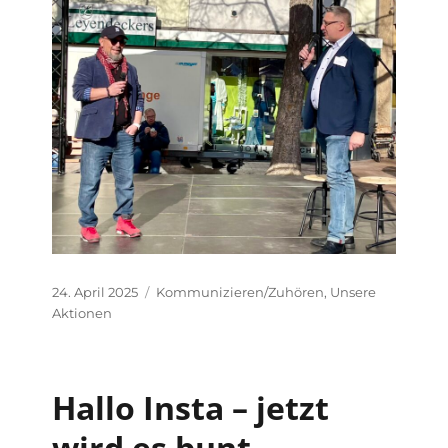
Veröffentlicht
Kategorien
24. April 2025
Kommunizieren/Zuhören
,
Unsere
am
Aktionen
Hallo Insta – jetzt
wird es bunt