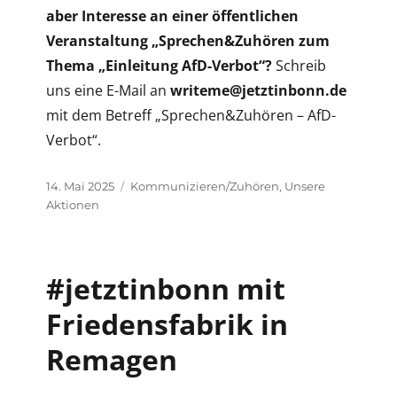
aber Interesse an einer öffentlichen
Veranstaltung „Sprechen&Zuhören zum
Thema „Einleitung AfD-Verbot“?
Schreib
uns eine E-Mail an
writeme@jetztinbonn.de
mit dem Betreff „Sprechen&Zuhören – AfD-
Verbot“.
Veröffentlicht
Kategorien
14. Mai 2025
Kommunizieren/Zuhören
,
Unsere
am
Aktionen
#jetztinbonn mit
Friedensfabrik in
Remagen