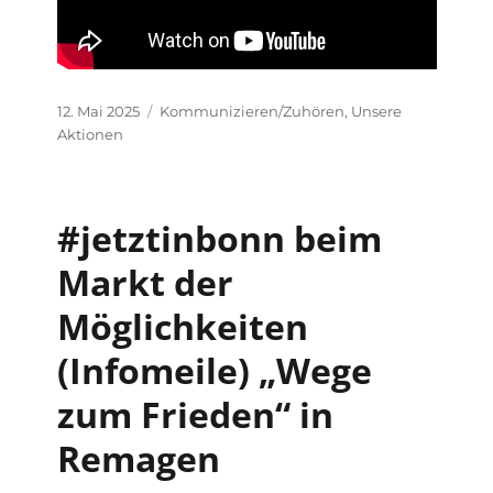
Veröffentlicht
Kategorien
12. Mai 2025
Kommunizieren/Zuhören
,
Unsere
am
Aktionen
#jetztinbonn beim
Markt der
Möglichkeiten
(Infomeile) „Wege
zum Frieden“ in
Remagen